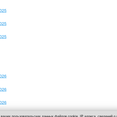
025
025
025
026
026
026
026
 ваших пользовательских данных файлов cookie, IP адреса, сведений о 