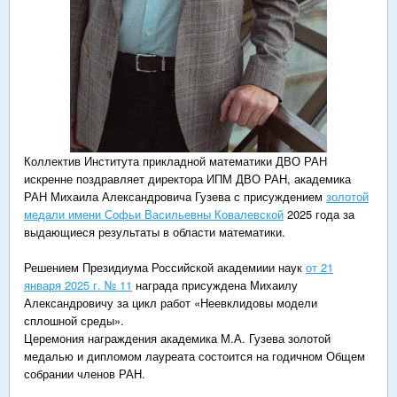
Коллектив Института прикладной математики ДВО РАН
искренне поздравляет директора ИПМ ДВО РАН, академика
РАН Михаила Александровича Гузева с присуждением
золотой
медали имени Софьи Васильевны Ковалевской
2025 года за
выдающиеся результаты в области математики.
Решением Президиума Российской академиии наук
от 21
января 2025 г. № 11
награда присуждена Михаилу
Александровичу за цикл работ «Неевклидовы модели
сплошной среды».
Церемония награждения академика М.А. Гузева золотой
медалью и дипломом лауреата состоится на годичном Общем
собрании членов РАН.