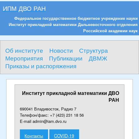
ИПМ ДВО РАН
Федеральное государственное бюджетное учреждение науки
Институт прикладной математики Дальневосточного отделения
Российской академии наук
Об институте
Новости
Структура
Мероприятия
Публикации
ДВМЖ
Приказы и распоряжения
Институт прикладной математики ДВО
РАН
690041 Владивосток, Радио 7
Телефон/факс: +7 (423) 231 18 56
E-mail admin@iam.dvo.ru
Контакты
COVID-19